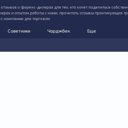
 отзывов о форекс-дилерах для тех, кто хочет поделиться собств
керах и опытом работы с ними, прочитать отзывы практикующих т
с-компанию для торговли.
Советники
Чарджбек
Еще