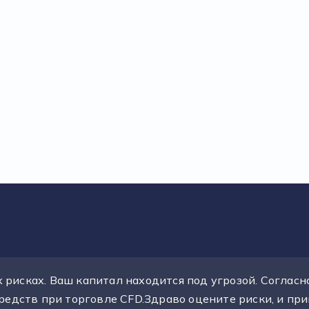
рисках. Ваш капитал находится под угрозой. Согласно
средств при торговле CFD.Здраво оцените риски, и п