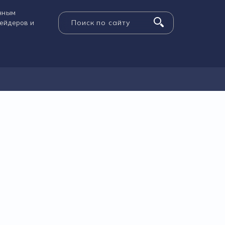
енным
рейдеров и