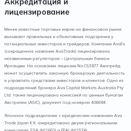
Аккредитация и
лицензирование
Менее известные торговые марки на финансовом рынке
вызывают правильные и объективные подозрения у
потенциальных инвесторов и трейдеров. Компания AvaFx
(сокращенное название AvaTrade) лицензирована
независимым регулятором – Центральным банком
Ирландии. На основании лицензии No.C53877 Аватрейд
может осуществлять законную брокерскую деятельность
и управлять средствами инвесторов и клиентов. Одно из
подразделений брокера Ava Capital Markets Australia Pty
Ltd. также лицензировано комиссией по ценным бумагам
Австралии (ASIC), документ под номером 406684.
Японское подразделение с юридическим названием Ava
Trade Japan K.K. аккредитовано двумя региональными
комиссиями: FSA (№1662) и FFAJ (№1574).