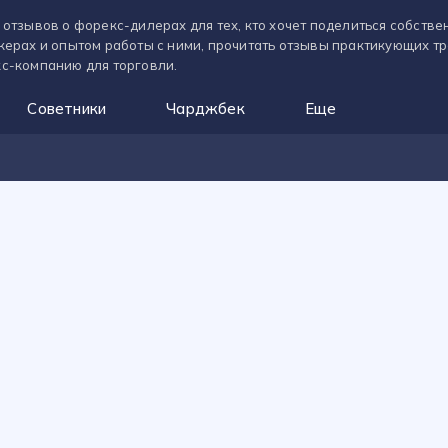
 отзывов о форекс-дилерах для тех, кто хочет поделиться собств
керах и опытом работы с ними, прочитать отзывы практикующих т
с-компанию для торговли.
Советники
Чарджбек
Еще