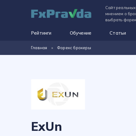
Сайт реальных
мнением о бро
выбрать форек
Рейтинги
Обучение
Статьи
Главная
»
Форекс брокеры
ExUn