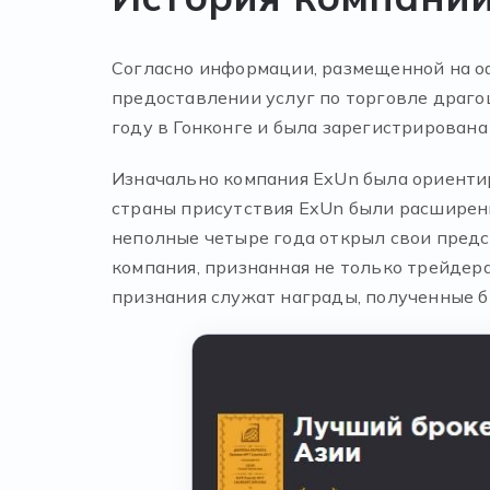
Согласно информации, размещенной на о
предоставлении услуг по торговле драг
году в Гонконге и была зарегистрирована 
Изначально компания ExUn была ориентиро
страны присутствия ExUn были расширены.
неполные четыре года открыл свои предс
компания, признанная не только трейдер
признания служат награды, полученные б