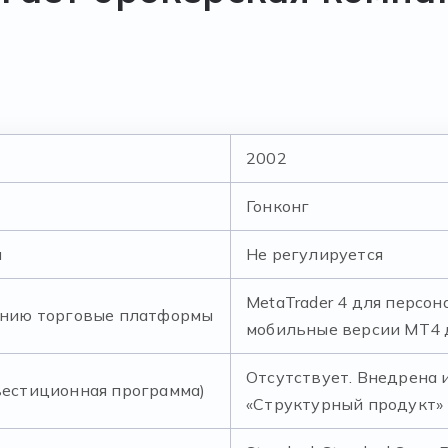
2002
Гонконг
и
Не регулируется
MetaTrader 4 для персо
анию торговые платформы
мобильные версии МТ4 д
Отсутствует. Внедрена
естиционная программа)
«Структурный продукт»