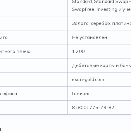
Standard, Standard SwapFr
SwapFree, Investing и у
Золото, серебро, платин
ита
Не установлен
итного плеча
1:200
Дебетовые карты и бан
exun-gold.com
о офиса
Гонконг
8 (800) 775-73-82
и