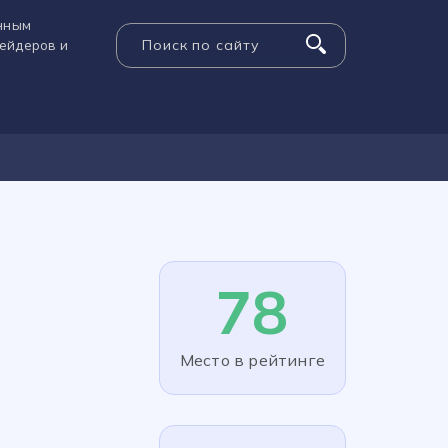
енным
рейдеров и
78
Место в рейтинге