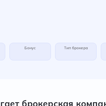
Бонус
Тип брокера
агает брокерская компа