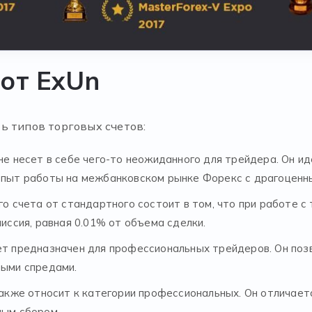
 от ExUn
ь типов торговых счетов:
 не несет в себе чего-то неожиданного для трейдера. Он 
 опыт работы на межбанковском рынке Форекс с драгоценн
го счета от стандартного состоит в том, что при работе с
миссия, равная 0.01% от объема сделки.
ет предназначен для профессиональных трейдеров. Он поз
ными спредами.
также относит к категории профессиональных. Он отличаетс
ным сбором.