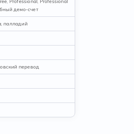
ee, Professional, Professional
чебный демо-счет
а, палладий
ковский перевод