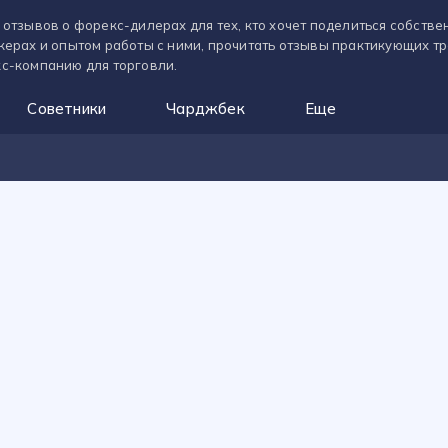
 отзывов о форекс-дилерах для тех, кто хочет поделиться собств
керах и опытом работы с ними, прочитать отзывы практикующих т
с-компанию для торговли.
Советники
Чарджбек
Еще