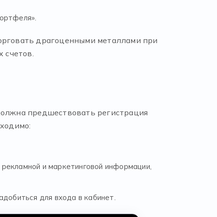
портфеля».
торговать драгоценными металлами при
х счетов.
 должна предшествовать регистрация
бходимо:
е рекламной и маркетинговой информации,
адобиться для входа в кабинет.