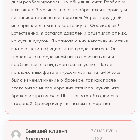
дней разблокировали, но обнулили счет. Разборки
шли около 3 месяцев, пока не обратился к юристу и
не написал заявление в органы. Через пару дней
мне пришли деньги на карточку от Форекс фою!
Естественно, я остался доволен и отцепился от них,
но суть в другом. Я написал о них негативный отзыв
и мне ответил официальный представитель. Он
сказал, что передо мной никто не извинялся и
вообще все это выдуманная ситуация. После
приложенных фото он «удалился из чата»! Я уже
было изменил мнение о брокере, так как после
этого читал много хороших отзывов, думал, что
брокер исправился, а НЕТ! Так что обходим его
стороной, брокер кинут и глазом не моргнет.
Бывший клиент
27.07.2020 в
брокера
13:22