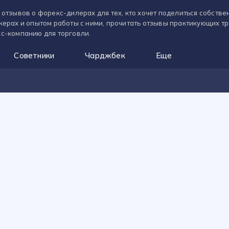
 отзывов о форекс-дилерах для тех, кто хочет поделиться собств
керах и опытом работы с ними, прочитать отзывы практикующих т
с-компанию для торговли.
Советники
Чарджбек
Еще