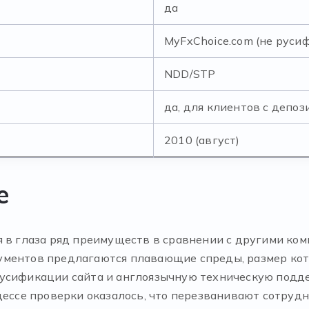
да
MyFxChoice.com (не руси
NDD/STP
да, для клиентов с депоз
2010 (август)
e
я в глаза ряд преимуществ в сравнении с другими ко
ментов предлагаются плавающие спреды, размер котор
русификации сайта и англоязычную техническую подд
цессе проверки оказалось, что перезванивают сотрудн