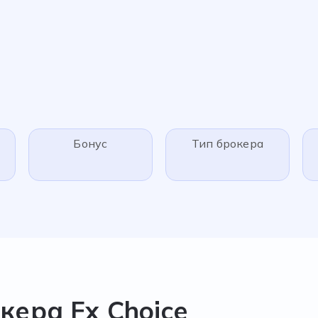
Бонус
Тип брокера
ера Fx Choice