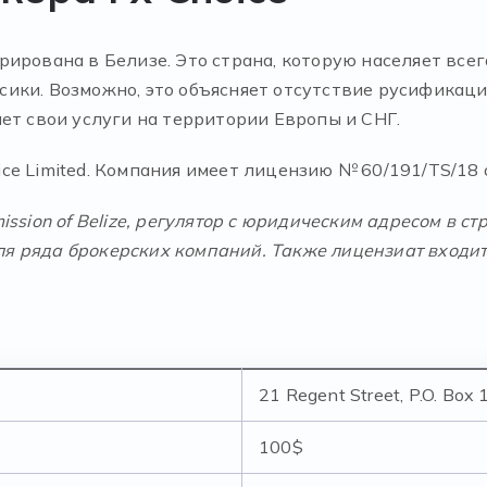
ирована в Белизе. Это страна, которую населяет всег
ики. Возможно, это объясняет отсутствие русификации
ет свои услуги на территории Европы и СНГ.
e Limited. Компания имеет лицензию № 60/191/TS/18 о
ission of Belize, регулятор
с
юридическим
адресом
в
ст
 ряда брокерских компаний. Также лицензиат входит в
21 Regent Street, P.O. Box 
100$