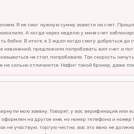
нием. Я не смог нужную сумму завести на счет. Пришл
 разозлило. А когда через неделю у меня счет заблоки
ть бабки. В итоге, я 3 ждал когда смогу добраться до 
ве извинений, предложили попробовать вип счет и пот
казываться не стал, попробовала. Так скорость ничуть
 не сильно отличаются. Нафиг такой брокер, даже пл
вернули мою заявку. Говорят, у вас верификация или е
 оформлен на другое имя, но номер телефона и номер I
сах не участвую, торгую честно, вас это явно не должн