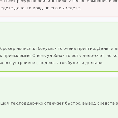
На всех ресурсах рейтинг ниже 2 звезд. Компания воо
ведете депо, то вряд ли его выведете.
 брокер начислил бонусы, что очень приятно. Деньги 
х приемлемые. Очень удобно,что есть демо-счет, на к
а все устраивает, надеюсь так будет и дальше.
шая, тех.поддержка отвечает быстро, вывод средств з