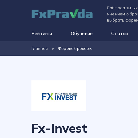
Сайт реальных
мнением о бро
выбрать форек
Рейтинги
Обучение
Статьи
Главная
»
Форекс брокеры
Fx-Invest