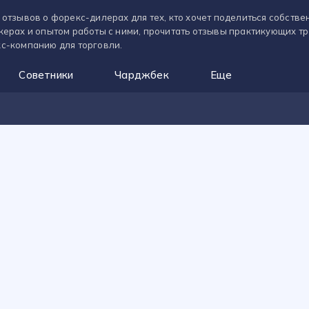
 отзывов о форекс-дилерах для тех, кто хочет поделиться собств
керах и опытом работы с ними, прочитать отзывы практикующих т
с-компанию для торговли.
Советники
Чарджбек
Еще