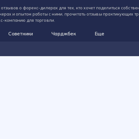
 отзывов о форекс-дилерах для тех, кто хочет поделиться собств
керах и опытом работы с ними, прочитать отзывы практикующих т
с-компанию для торговли.
Советники
Чарджбек
Еще