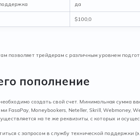
 поддержка
да
$100,0
м позволяет трейдерам с различным уровнем подгото
 его пополнение
еобходимо создать свой счет. Минимальная сумма вв
 FasaPay, Moneybookers, Neteller, Skrill, Webmoney, 
существляется на те же реквизиты, с которых и осуще
иться с запросом в службу технической поддержки (