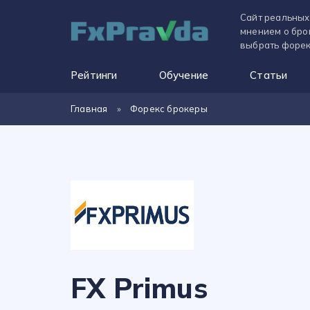
Сайт реальных
мнением о бро
выбрать форек
Рейтинги
Обучение
Статьи
Главная
»
Форекс брокеры
FX Primus