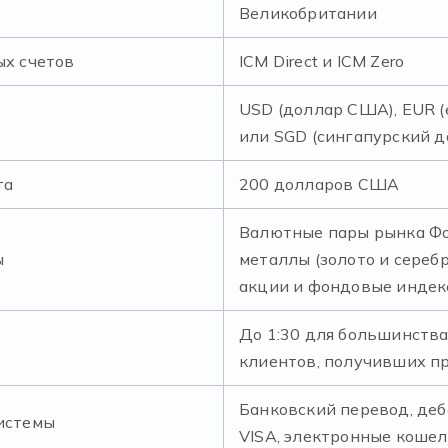
Великобритании
х счетов
ICM Direct и ICM Zero
USD (доллар США), EUR (
или SGD (сингапурский д
та
200 долларов США
Валютные пары рынка Фо
ы
металлы (золото и серебр
акции и фондовые индек
До 1:30 для большинства
клиентов, получивших п
Банковский перевод, деб
истемы
VISA, электронные кошель