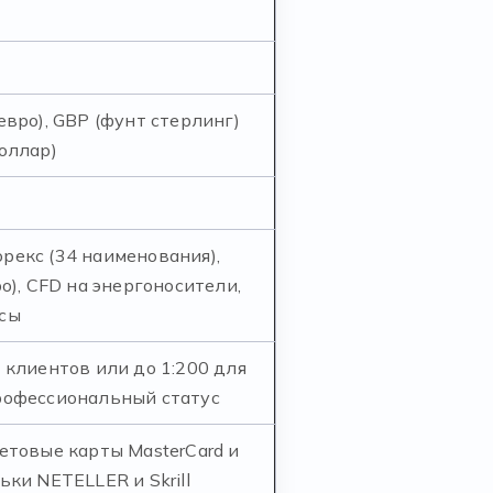
евро), GBP (фунт стерлинг)
оллар)
рекс (34 наименования),
о), CFD на энергоносители,
сы
 клиентов или до 1:200 для
рофессиональный статус
етовые карты MasterCard и
ки NETELLER и Skrill