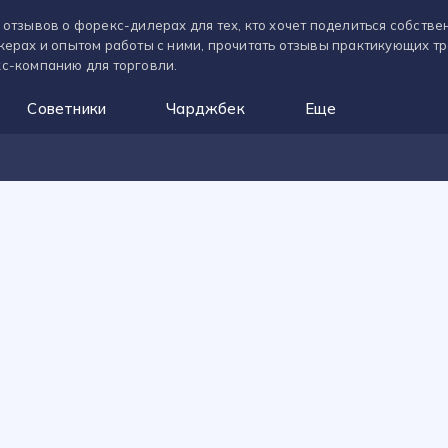
 отзывов о форекс-дилерах для тех, кто хочет поделиться собств
керах и опытом работы с ними, прочитать отзывы практикующих т
с-компанию для торговли.
Советники
Чарджбек
Еще