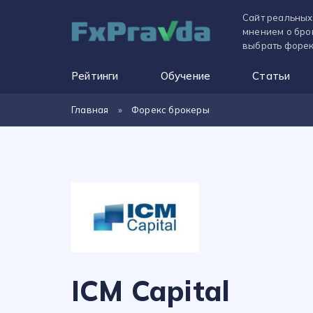
Сайт реальных
мнением о бро
выбрать форек
Рейтинги
Обучение
Статьи
Главная
»
Форекс брокеры
ICM Capital