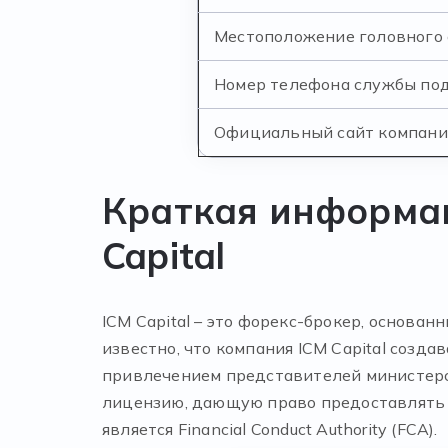
Местоположение головного
Номер телефона службы по
Официальный сайт компан
Краткая информац
Capital
ICM Capital – это форекс-брокер, основа
известно, что компания ICM Capital соз
привлечением представителей министерс
лицензию, дающую право предоставлять б
является Financial Conduct Authority (FCA).