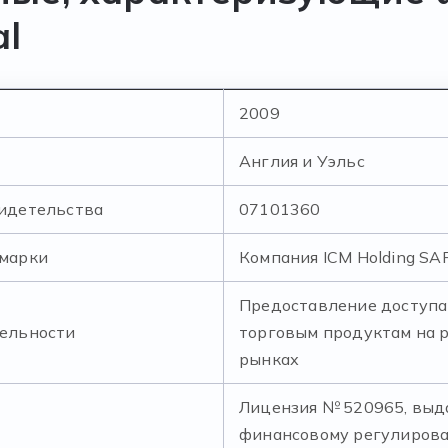
al
2009
Англия и Уэльс
видетельства
07101360
 марки
Компания ICM Holding SA
Предоставление доступа
тельности
торговым продуктам на 
рынках
Лицензия № 520965, выд
финансовому регулирова