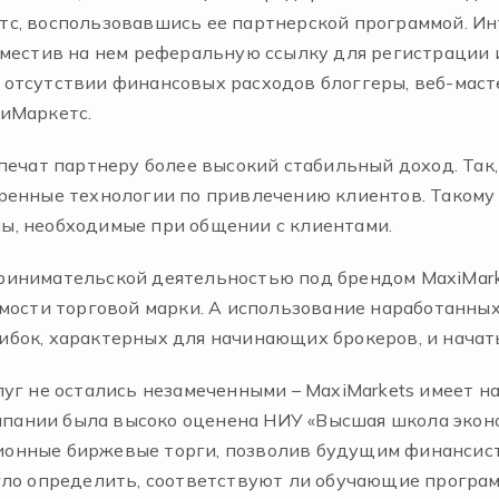
тс, воспользовавшись ее партнерской программой. Ин
зместив на нем реферальную ссылку для регистрации и
отсутствии финансовых расходов блоггеры, веб-маст
сиМаркетс.
спечат партнеру более высокий стабильный доход. Та
ренные технологии по привлечению клиентов. Такому
ы, необходимые при общении с клиентами.
инимательской деятельностью под брендом MaxiMarke
емости торговой марки. А использование наработанны
бок, характерных для начинающих брокеров, и начать
уг не остались незамеченными – MaxiMarkets имеет на
ании была высоко оценена НИУ «Высшая школа эконом
онные биржевые торги, позволив будущим финансист
огло определить, соответствуют ли обучающие програ