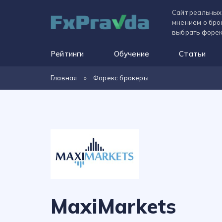
Сайт реальных
мнением о бро
выбрать форек
Рейтинги
Обучение
Статьи
Главная
»
Форекс брокеры
MaxiMarkets