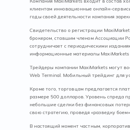
Компания MaxiMarkets входит в состав хо
клиентам инновационные онлайн-сервисы 
годы своей деятельности компания зарек
Свидетельство о регистрации MaxiMarket
брокером, ставшим членом Ассоциации Ро
сотрудничает с периодическими изданиями
информационные материалы MaxiMarkets мо
Трейдеры компании MaxiMarkets могут во
Web Terminal. Мобильный трейдинг для ус
Кроме того, торговцам предлагается плат
размере 500 долларов. Уровень спреда п
небольшие сделки без финансовых потерь
свою стратегию, проведя «разведку боем»
В настоящий момент частным, корпорати