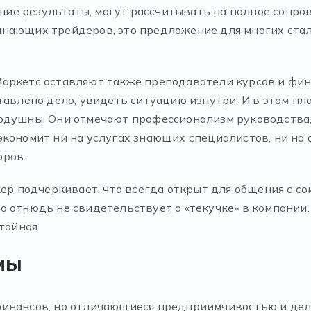
е результаты, могут рассчитывать на полное сопров
инающих трейдеров, это предложение для многих ст
аркетс оставляют также преподаватели курсов и фин
тавлено дело, увидеть ситуацию изнутри. И в этом п
одушны. Они отмечают профессионализм руководства,
экономит ни на услугах знающих специалистов, ни на 
оров.
кер подчеркивает, что всегда открыт для общения с 
о отнюдь не свидетельствует о «текучке» в компании.
тойная.
мы
инансов, но отличающиеся предприимчивостью и дело