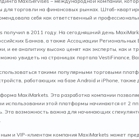
лдинга MaxiServises – международной компании, котор
для торговли на финансовых рынках. Штаб-квартира 
омендовала себя как ответственный и профессиональ
s получил в 2011 году. На сегодняшний день MaxiMar
ссийских Банков, а также Ассоциации Региональных 
, и ее аналитику высоко ценят как эксперты, как и 
жно увидеть на страницах портала VestiFinance, Banki
спользоваться такими популярными торговыми платформ
тройств, работающих на базе Android и iPhone, также 
форма MaxiMarkets. Эта разработка компании позволя
ри использовании этой платформы начинаются от 2 пп
. Эта возможность важна для начинающих спекулянто
.
вным и VIP-клиентам компания MaxiMarkets может п