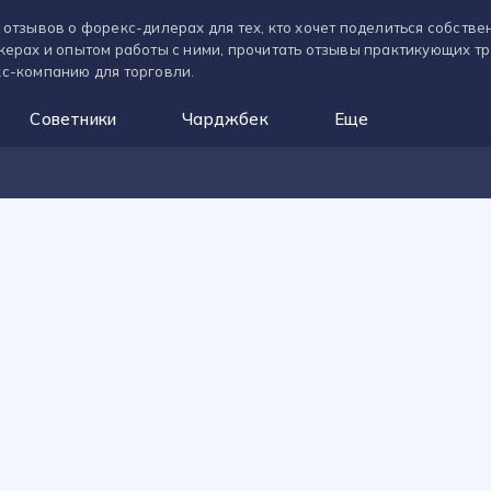
 отзывов о форекс-дилерах для тех, кто хочет поделиться собств
керах и опытом работы с ними, прочитать отзывы практикующих т
с-компанию для торговли.
Советники
Чарджбек
Еще