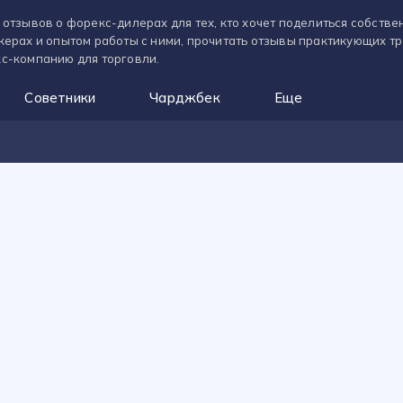
 отзывов о форекс-дилерах для тех, кто хочет поделиться собств
керах и опытом работы с ними, прочитать отзывы практикующих т
с-компанию для торговли.
Советники
Чарджбек
Еще