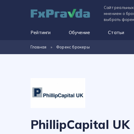
Сайт реальных
мнением о бро
выбрать форек
Рейтинги
Обучение
Статьи
Главная
»
Форекс брокеры
PhillipCapital UK