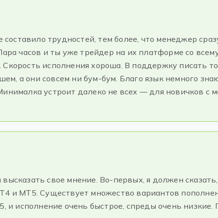
не составило трудностей, тем более, что менеджер сра
Пара часов и ты уже трейдер на их платформе со всем
 Скорость исполнения хороша. В поддержку писать то
ашем, а они совсем ни бум-бум. Благо язык немного зна
Минималка устроит далеко не всех — для новичков с
 бы высказать свое мнение. Во-первых, я должен сказат
T4 и MT5. Существует множество вариантов пополнени
5, и исполнение очень быстрое, спреды очень низкие.