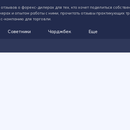
 отзывов о форекс-дилерах для тех, кто хочет поделиться собств
керах и опытом работы с ними, прочитать отзывы практикующих т
с-компанию для торговли.
Советники
Чарджбек
Еще