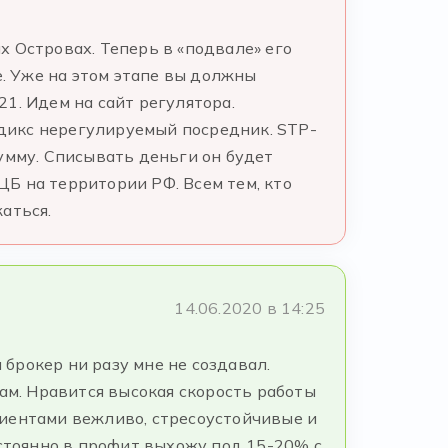
 Островах. Теперь в «подвале» его
ahe. Уже на этом этапе вы должны
1. Идем на сайт регулятора.
 Ядикс нерегулируемый посредник. STP-
умму. Списывать деньги он будет
ЦБ на территории РФ. Всем тем, кто
аться.
14.06.2020 в 14:25
 брокер ни разу мне не создавал.
ам. Нравится высокая скорость работы
лиентами вежливо, стресоустойчивые и
остоянно в профит выхожу под 15-20% с