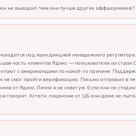
нок не выходил. Чем они лучше других оффшорников? 
находится под юрисдикцией ненадежного регулятора. 
льшая часть клиентов Ядикс — пользователи из стран 
ботают с американцами по какой-то причине. Поддержк
как не смог пройти верификацию. Письмо отправил в пе
ржка от Ядикс. Лично я не советую. Если они на стади
гом говорит. Кстати, лицензию от ЦБ они даже не пыт