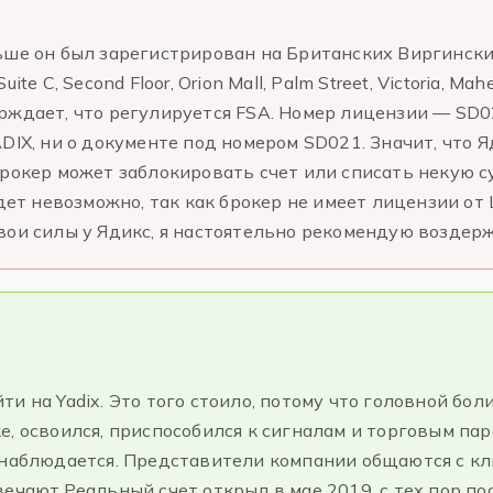
ьше он был зарегистрирован на Британских Виргинских
te C, Second Floor, Orion Mall, Palm Street, Victoria, M
рждает, что регулируется FSA. Номер лицензии — SD02
ADIX, ни о документе под номером SD021. Значит, что
брокер может заблокировать счет или списать некую с
удет невозможно, так как брокер не имеет лицензии от 
вои силы у Ядикс, я настоятельно рекомендую воздерж
 на Yadix. Это того стоило, потому что головной боли
, освоился, приспособился к сигналам и торговым пар
 наблюдается. Представители компании общаются с к
вечают.Реальный счет открыл в мае 2019, с тех пор п