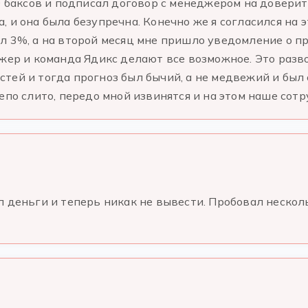
00 баксов и подписал договор с менеджером на довери
 и она была безупречна. Конечно же я согласился на 
л 3%, а на второй месяц мне пришло уведомление о пр
джер и команда Ядикс делают все возможное. Это разв
тей и тогда прогноз был бычий, а не медвежий и был
епо слито, передо мной извинятся и на этом наше сот
 деньги и теперь никак не вывести. Пробовал несколь