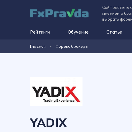
Сайт реальных
мнением о бро
выбрать форек
Рейтинги
Обучение
Статьи
Главная
»
Форекс брокеры
YADIX