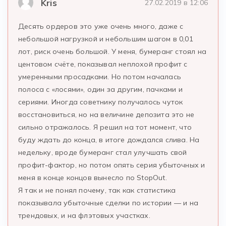
Kris
27.02.2019 в 12:06
Десять ордеров это уже очень много, даже с
небольшой нагрузкой и небольшим шагом в 0,01
лот, риск очень большой. У меня, бумеранг стоял на
центовом счёте, показывал неплохой профит с
умеренными просадками. Но потом началась
полоса с «лосями», один за другим, пачками и
сериями. Иногда советнику получалось чуток
восстановиться, но на величине депозита это не
сильно отражалось. Я решил на тот момент, что
буду ждать до конца, в итоге дождался слива. На
недельку, вроде бумеранг стал улучшать свой
профит-фактор, но потом опять серия убыточных и
меня в конце концов вынесло по StopOut.
Я так и не понял почему, так как статистика
показывала убыточные сделки по истории — и на
трендовых, и на флэтовых участках.