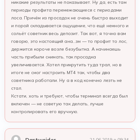
никакие результаты не показывает. Ну да, есть там
периоды профита перемежающиеся с периодами
лоса. Причём из просадок не очень быстро выходит
и порой складывается ощущение, что ещё немного и
сольёт советник весь депозит. Так вот, я точно вам
говорю, это настоящий ана…зм — то профит то лос,
держится короче возле безубытка. А начинаешь
часть прибыли снимать, так просадка
увеличивается. Хотел прикрутить туда трал, но в
итоге не смог настроить МТ4 так, чтобы два
советника работали. Ну а в код конечно лезть не
стал.
Кстати, хоть и требуют, чтобы терминал всегда был
включен — не советую так делать, лучше
контролировать его вручную.
Dartweider
21.06.2019 в 09:34