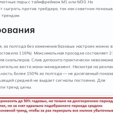
алютные пары с таймфреймом М1 или М30. Но
 сыграть против трейдера, так как советник показы
 трендам.
рования
, за полгода без изменения базовых настроек можно в
оставила 116%). Максимальная просадка составляет 2
ля скальперов. Слив депозита практически невозможе
оятельно вести мани-менеджмент. Несмотря на рекла
ность более 150% за полгода — не досягаемый показ
льзящей средней не выдает сигналы постоянно. Для
ли тренд цены.