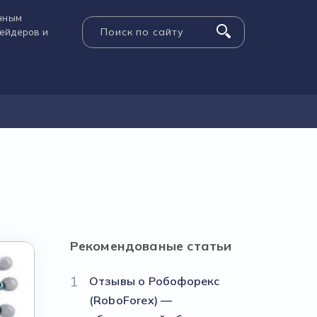
енным
рейдеров и
Рекомендованые статьи
1
Отзывы о Робофорекс
(RoboForex) —