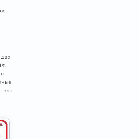
вает
 два
1%,
н.
мные
атель