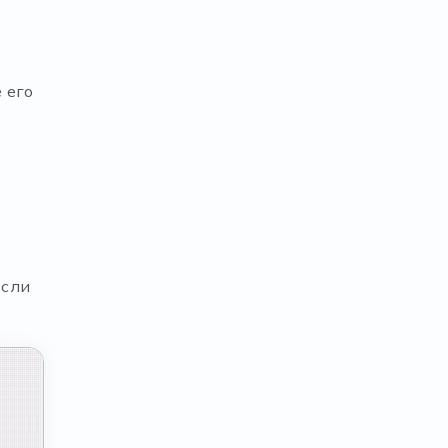
 его
Если