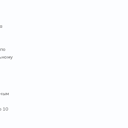
а
 по
льному
нным
о 10