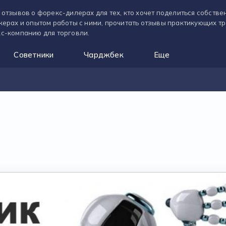
 отзывов о форекс-дилерах для тех, кто хочет поделиться собств
керах и опытом работы с ними, прочитать отзывы практикующих т
с-компанию для торговли.
Советники
Чарджбек
Еще