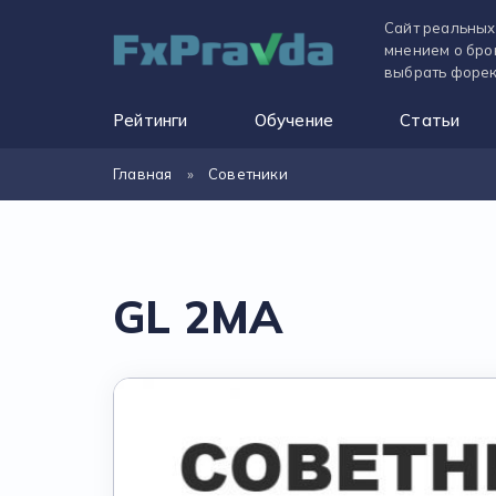
Сайт реальных
мнением о бро
выбрать форек
Рейтинги
Обучение
Статьи
Главная
»
Советники
GL 2MA