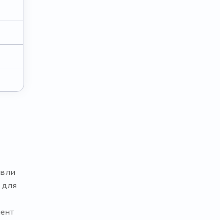
овли
 для
мент