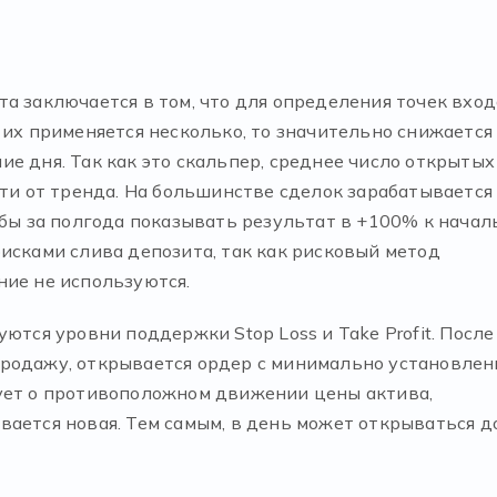
а заключается в том, что для определения точек вход
 их применяется несколько, то значительно снижается
е дня. Так как это скальпер, среднее число открытых
сти от тренда. На большинстве сделок зарабатывается
обы за полгода показывать результат в +100% к нача
исками слива депозита, так как рисковый метод
ние не используются.
ются уровни поддержки Stop Loss и Take Profit. После
продажу, открывается ордер с минимально установле
ует о противоположном движении цены актива,
ается новая. Тем самым, в день может открываться д