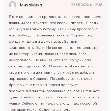
МихаМиха
23.05.2020 в 12:38
Я все понимаю, но продавать советника с заведомо
ложными set-файлами, это вверх наглости. Я ведь
его и купил только потому, что к нему прилагались
настройки для различных рынков. Форекс там,
фонда, индексы и даже настройки для
криптовалюты были. Но когда я стал тестировать
их по историческим данным, set файлы себе
неоправдали. По ним R-Profit только один раз
разогнал депозит. Из 30 попыток! Я уже не стал
ставить его на центовый счёт, чтобы подобрать
нормального брокера. По любасу сольет, ведь
брокеры еще палок в колеса понасуют —
проскальзываия там различные, реквоты и т.д. Хоть
сумма и небольшая была, обидно, что купил кота в
мешке. Сейчас оптимизирую его для долгосрочой
торговли, может будет какой толк.