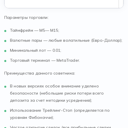
Параметры торговли:
Таймфрейм — М5— М15;
Валютные пары — любые волатильные (Евро-Доллар);
Минимальный лот — 0.01;
Торговый терминал — MetaTrader.
Преимущества данного советника:
В новых версиях особое внимание уделено
безопасности (небольшие риски потери всего
депозита за счет методики усреднения);
Использование Трейлинг-Стоп (определяется по
уровням Фибоначчи);
Частое открытие сделок (все прибыльные сделки